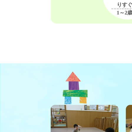
りす
1～2