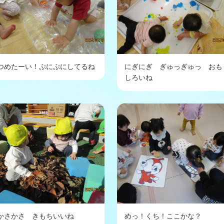
つめたーい！ぷにぷにしてるね
にぎにぎ ぎゅっぎゅっ おも
しろいね
かさかさ きもちいいね
めっ！くち！ここかな？