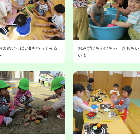
おまめいっぱい‼さわってみる
おみずぴちゃぴちゃ きもちい
～
いよ