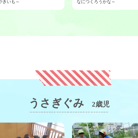
やきいも～
なにつくろうかな～
うさぎぐみ
2歳児